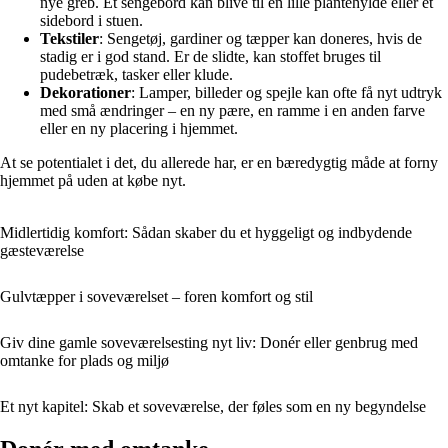
nye greb. Et sengebord kan blive til en lille plantehylde eller et
sidebord i stuen.
Tekstiler
: Sengetøj, gardiner og tæpper kan doneres, hvis de
stadig er i god stand. Er de slidte, kan stoffet bruges til
pudebetræk, tasker eller klude.
Dekorationer
: Lamper, billeder og spejle kan ofte få nyt udtryk
med små ændringer – en ny pære, en ramme i en anden farve
eller en ny placering i hjemmet.
At se potentialet i det, du allerede har, er en bæredygtig måde at forny
hjemmet på uden at købe nyt.
Midlertidig komfort: Sådan skaber du et hyggeligt og indbydende
gæsteværelse
Gulvtæpper i soveværelset – foren komfort og stil
Giv dine gamle soveværelsesting nyt liv: Donér eller genbrug med
omtanke for plads og miljø
Et nyt kapitel: Skab et soveværelse, der føles som en ny begyndelse