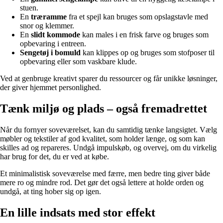
stuen.
En
træramme
fra et spejl kan bruges som opslagstavle med
snor og klemmer.
En
slidt kommode
kan males i en frisk farve og bruges som
opbevaring i entreen.
Sengetøj i bomuld
kan klippes op og bruges som stofposer til
opbevaring eller som vaskbare klude.
Ved at genbruge kreativt sparer du ressourcer og får unikke løsninger,
der giver hjemmet personlighed.
Tænk miljø og plads – også fremadrettet
Når du fornyer soveværelset, kan du samtidig tænke langsigtet. Vælg
møbler og tekstiler af god kvalitet, som holder længe, og som kan
skilles ad og repareres. Undgå impulskøb, og overvej, om du virkelig
har brug for det, du er ved at købe.
Et minimalistisk soveværelse med færre, men bedre ting giver både
mere ro og mindre rod. Det gør det også lettere at holde orden og
undgå, at ting hober sig op igen.
En lille indsats med stor effekt