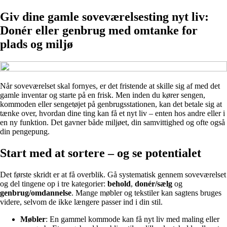
Giv dine gamle soveværelsesting nyt liv:
Donér eller genbrug med omtanke for
plads og miljø
Når soveværelset skal fornyes, er det fristende at skille sig af med det
gamle inventar og starte på en frisk. Men inden du kører sengen,
kommoden eller sengetøjet på genbrugsstationen, kan det betale sig at
tænke over, hvordan dine ting kan få et nyt liv – enten hos andre eller i
en ny funktion. Det gavner både miljøet, din samvittighed og ofte også
din pengepung.
Start med at sortere – og se potentialet
Det første skridt er at få overblik. Gå systematisk gennem soveværelset
og del tingene op i tre kategorier:
behold
,
donér/sælg
og
genbrug/omdannelse
. Mange møbler og tekstiler kan sagtens bruges
videre, selvom de ikke længere passer ind i din stil.
Møbler
: En gammel kommode kan få nyt liv med maling eller