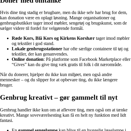
Donér med omtanke
Hvis dine ting stadig er brugbare, men du ikke selv har brug for dem,
kan donation være en oplagt løsning. Mange organisationer og
genbrugsbutikker tager imod møbler, sengetøj og brugskunst, som de
sælger videre til fordel for velgørende formål.
Røde Kors, Blå Kors og Kirkens Korshær
tager imod møbler
og tekstiler i god stand.
Lokale genbrugsstationer
har ofte særlige containere til tøj og
tekstiler, der kan genanvendes.
Online donation
: På platforme som Facebook Marketplace eller
“Gives” kan du give ting væk gratis til folk i dit nærområde.
Når du donerer, hjælper du ikke kun miljøet, men også andre
mennesker – og du slipper for at opbevare ting, du ikke længere
bruger.
Genbrug kreativt – gør gammelt til nyt
Genbrug handler ikke kun om at aflevere ting, men også om at tænke
kreativt. Mange soveværelsesting kan få en helt ny funktion med lidt
fantasi.
En
gammel sengelampe
kan blive til en hyggelig læselampe i