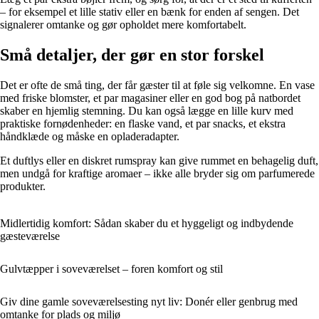
– for eksempel et lille stativ eller en bænk for enden af sengen. Det
signalerer omtanke og gør opholdet mere komfortabelt.
Små detaljer, der gør en stor forskel
Det er ofte de små ting, der får gæster til at føle sig velkomne. En vase
med friske blomster, et par magasiner eller en god bog på natbordet
skaber en hjemlig stemning. Du kan også lægge en lille kurv med
praktiske fornødenheder: en flaske vand, et par snacks, et ekstra
håndklæde og måske en opladeradapter.
Et duftlys eller en diskret rumspray kan give rummet en behagelig duft,
men undgå for kraftige aromaer – ikke alle bryder sig om parfumerede
produkter.
Midlertidig komfort: Sådan skaber du et hyggeligt og indbydende
gæsteværelse
Gulvtæpper i soveværelset – foren komfort og stil
Giv dine gamle soveværelsesting nyt liv: Donér eller genbrug med
omtanke for plads og miljø