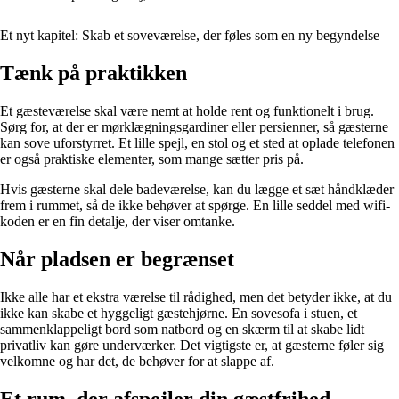
Et nyt kapitel: Skab et soveværelse, der føles som en ny begyndelse
Tænk på praktikken
Et gæsteværelse skal være nemt at holde rent og funktionelt i brug.
Sørg for, at der er mørklægningsgardiner eller persienner, så gæsterne
kan sove uforstyrret. Et lille spejl, en stol og et sted at oplade telefonen
er også praktiske elementer, som mange sætter pris på.
Hvis gæsterne skal dele badeværelse, kan du lægge et sæt håndklæder
frem i rummet, så de ikke behøver at spørge. En lille seddel med wifi-
koden er en fin detalje, der viser omtanke.
Når pladsen er begrænset
Ikke alle har et ekstra værelse til rådighed, men det betyder ikke, at du
ikke kan skabe et hyggeligt gæstehjørne. En sovesofa i stuen, et
sammenklappeligt bord som natbord og en skærm til at skabe lidt
privatliv kan gøre underværker. Det vigtigste er, at gæsterne føler sig
velkomne og har det, de behøver for at slappe af.
Et rum, der afspejler din gæstfrihed