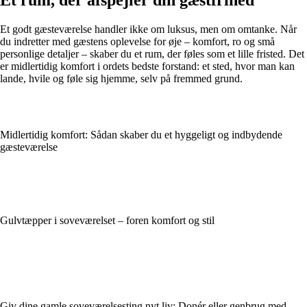
Et godt gæsteværelse handler ikke om luksus, men om omtanke. Når
du indretter med gæstens oplevelse for øje – komfort, ro og små
personlige detaljer – skaber du et rum, der føles som et lille fristed. Det
er midlertidig komfort i ordets bedste forstand: et sted, hvor man kan
lande, hvile og føle sig hjemme, selv på fremmed grund.
Midlertidig komfort: Sådan skaber du et hyggeligt og indbydende
gæsteværelse
Gulvtæpper i soveværelset – foren komfort og stil
Giv dine gamle soveværelsesting nyt liv: Donér eller genbrug med