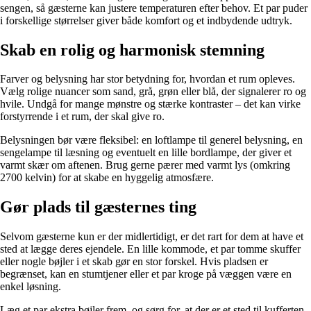
sengen, så gæsterne kan justere temperaturen efter behov. Et par puder
i forskellige størrelser giver både komfort og et indbydende udtryk.
Skab en rolig og harmonisk stemning
Farver og belysning har stor betydning for, hvordan et rum opleves.
Vælg rolige nuancer som sand, grå, grøn eller blå, der signalerer ro og
hvile. Undgå for mange mønstre og stærke kontraster – det kan virke
forstyrrende i et rum, der skal give ro.
Belysningen bør være fleksibel: en loftlampe til generel belysning, en
sengelampe til læsning og eventuelt en lille bordlampe, der giver et
varmt skær om aftenen. Brug gerne pærer med varmt lys (omkring
2700 kelvin) for at skabe en hyggelig atmosfære.
Gør plads til gæsternes ting
Selvom gæsterne kun er der midlertidigt, er det rart for dem at have et
sted at lægge deres ejendele. En lille kommode, et par tomme skuffer
eller nogle bøjler i et skab gør en stor forskel. Hvis pladsen er
begrænset, kan en stumtjener eller et par kroge på væggen være en
enkel løsning.
Læg et par ekstra bøjler frem, og sørg for, at der er et sted til kufferten