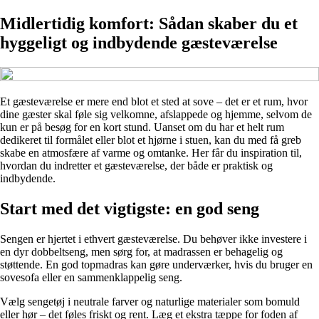
Midlertidig komfort: Sådan skaber du et
hyggeligt og indbydende gæsteværelse
Et gæsteværelse er mere end blot et sted at sove – det er et rum, hvor
dine gæster skal føle sig velkomne, afslappede og hjemme, selvom de
kun er på besøg for en kort stund. Uanset om du har et helt rum
dedikeret til formålet eller blot et hjørne i stuen, kan du med få greb
skabe en atmosfære af varme og omtanke. Her får du inspiration til,
hvordan du indretter et gæsteværelse, der både er praktisk og
indbydende.
Start med det vigtigste: en god seng
Sengen er hjertet i ethvert gæsteværelse. Du behøver ikke investere i
en dyr dobbeltseng, men sørg for, at madrassen er behagelig og
støttende. En god topmadras kan gøre underværker, hvis du bruger en
sovesofa eller en sammenklappelig seng.
Vælg sengetøj i neutrale farver og naturlige materialer som bomuld
eller hør – det føles friskt og rent. Læg et ekstra tæppe for foden af