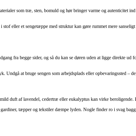
rialer som træ, sten, bomuld og hør bringer varme og autenticitet ind i 
 stof eller et sengetæppe med struktur kan gøre rummet mere sanseligt o
dgang fra begge sider, og så du kan se døren uden at ligge direkte ud fo
yk. Undgå at bruge sengen som arbejdsplads eller opbevaringssted – de
ld duft af lavendel, cedertræ eller eukalyptus kan virke beroligende. Br
 gardiner, tæpper og tekstiler dæmpe lyden. Nogle finder ro i svag bag