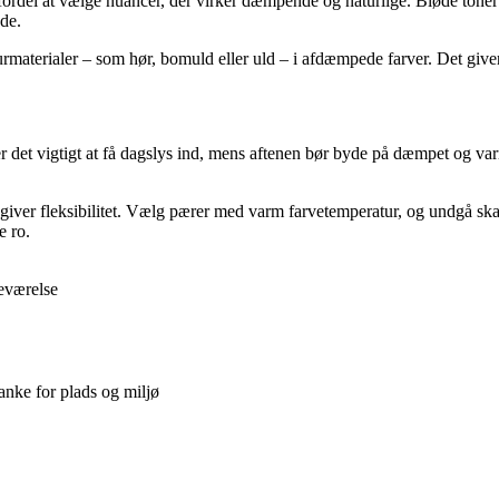
rdel at vælge nuancer, der virker dæmpende og naturlige. Bløde toner af g
de.
aturmaterialer – som hør, bomuld eller uld – i afdæmpede farver. Det giv
er det vigtigt at få dagslys ind, mens aftenen bør byde på dæmpet og va
giver fleksibilitet. Vælg pærer med varm farvetemperatur, og undgå skarp
e ro.
eværelse
anke for plads og miljø