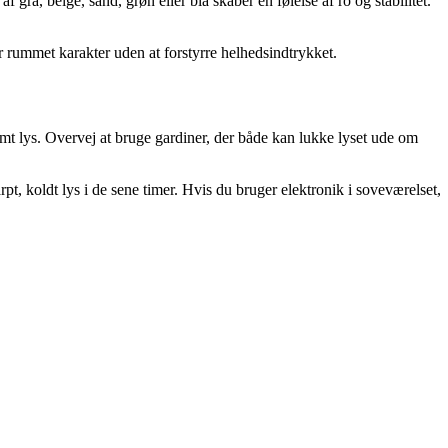
rå, beige, sand, grøn eller blå skaber en følelse af ro og stabilitet.
er rummet karakter uden at forstyrre helhedsindtrykket.
rmt lys. Overvej at bruge gardiner, der både kan lukke lyset ude om
t, koldt lys i de sene timer. Hvis du bruger elektronik i soveværelset,