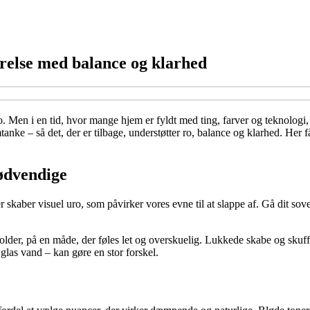
relse med balance og klarhed
o. Men i en tid, hvor mange hjem er fyldt med ting, farver og teknologi,
ke – så det, der er tilbage, understøtter ro, balance og klarhed. Her får
nødvendige
skaber visuel uro, som påvirker vores evne til at slappe af. Gå dit sove
lder, på en måde, der føles let og overskuelig. Lukkede skabe og skuffe
las vand – kan gøre en stor forskel.