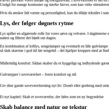
Farver påvirker vores humør og energiniveau. I soveværelset er det en fo
Undgå for mange kontraster og stærke farver, som kan virke stimuleren
Hvis du ønsker lidt varme og personlighed, kan du tilføje tekstiler i n
Lys, der følger døgnets rytme
Lys spiller en afgørende rolle for vores søvn og velvære. I dagtimerne 
natten og filtrere det blødt om dagen.
En kombination af loftlys, sengelamper og eventuelt en lille gulvlampe 
så sluk skærme i god tid før sengetid – det hjælper kroppen med at find
Midlertidig komfort: Sådan skaber du et hyggeligt og indbydende gæst
Gulvtæpper i soveværelset – foren komfort og stil
Giv dine gamle soveværelsesting nyt liv: Donér eller genbrug med omt
Et nyt kapitel: Skab et soveværelse, der føles som en ny begyndelse
Skab balance med natur og tekstur