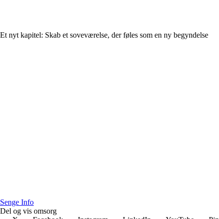
Et nyt kapitel: Skab et soveværelse, der føles som en ny begyndelse
S
enge
I
nfo
Del og vis omsorg