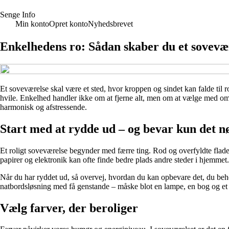
S
enge
I
nfo
Min konto
Opret konto
Nyhedsbrevet
Enkelhedens ro: Sådan skaber du et sovevæ
Et soveværelse skal være et sted, hvor kroppen og sindet kan falde til r
hvile. Enkelhed handler ikke om at fjerne alt, men om at vælge med omtan
harmonisk og afstressende.
Start med at rydde ud – og bevar kun det 
Et roligt soveværelse begynder med færre ting. Rod og overfyldte flader 
papirer og elektronik kan ofte finde bedre plads andre steder i hjemmet.
Når du har ryddet ud, så overvej, hvordan du kan opbevare det, du beho
natbordsløsning med få genstande – måske blot en lampe, en bog og et g
Vælg farver, der beroliger